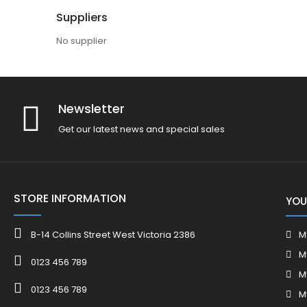
Suppliers
No supplier
Newsletter
Get our latest news and special sales
STORE INFORMATION
YOU
B-14 Collins Street West Victoria 2386
M
M
0123 456 789
M
0123 456 789
M