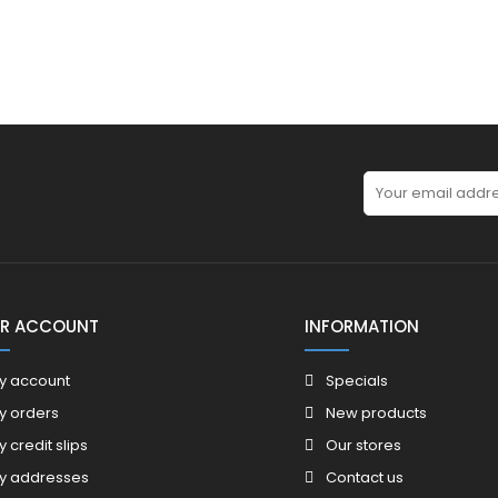
R ACCOUNT
INFORMATION
y account
Specials
y orders
New products
y credit slips
Our stores
y addresses
Contact us