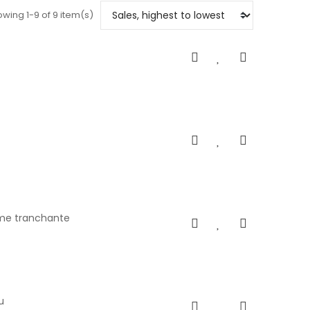
wing 1-9 of 9 item(s)
ame tranchante
u