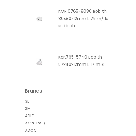
KOR.0765-8080 Bob th
80x80x12mm L 75 m/rlx
ss bisph
Kor.765-5740 Bob th
57x40x12mm L 17 m £
Brands
3L
3M
4FILE
ACROPAQ
ADOC