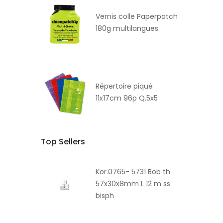
Vernis colle Paperpatch
180g multilangues
Répertoire piqué
11x17cm 96p Q.5x5
Top Sellers
Kor.0765- 5731 Bob th
57x30x8mm L 12 m ss
bisph