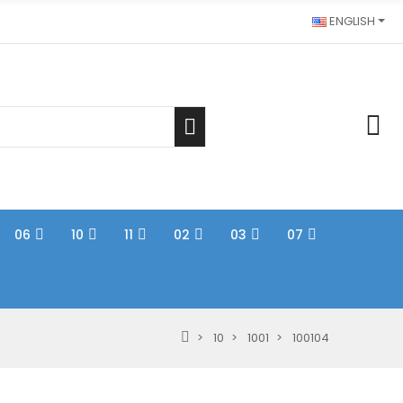
ENGLISH
06
10
11
02
03
07
10
1001
100104