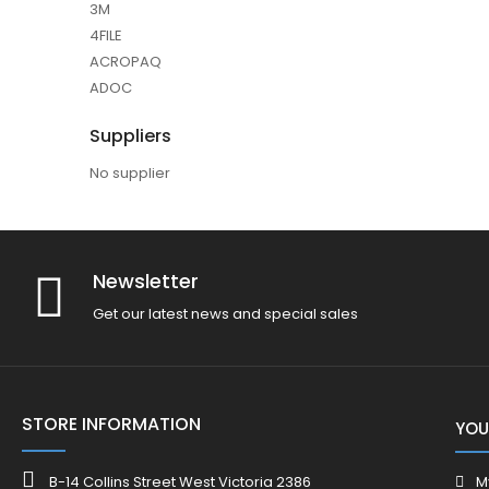
3M
4FILE
ACROPAQ
ADOC
Suppliers
No supplier
Newsletter
Get our latest news and special sales
STORE INFORMATION
YOU
B-14 Collins Street West Victoria 2386
M