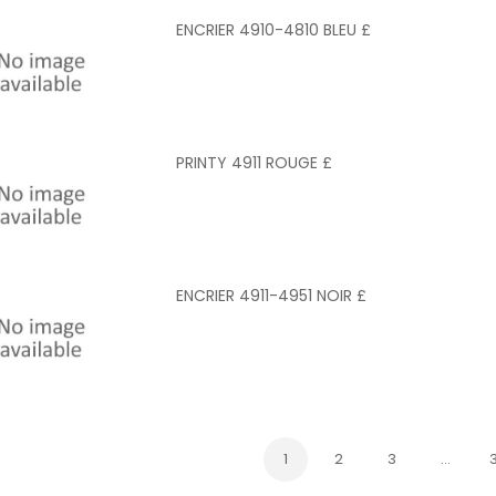
ENCRIER 4910-4810 BLEU £
PRINTY 4911 ROUGE £
ENCRIER 4911-4951 NOIR £
1
2
3
…