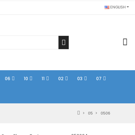
ENGLISH
06
10
11
02
03
07
05
0506