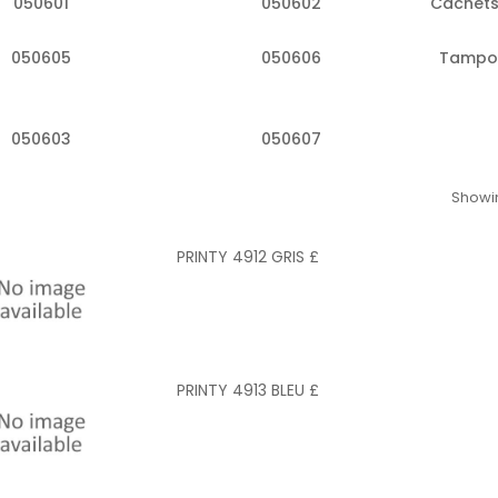
050601
050602
Cachets
050605
050606
Tampon
050603
050607
Showin
PRINTY 4912 GRIS £
PRINTY 4913 BLEU £