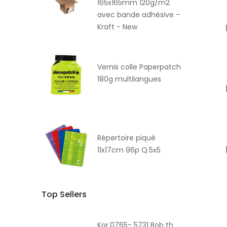
165x165mm 120g/m2
avec bande adhésive -
Kraft - New
Vernis colle Paperpatch
180g multilangues
Répertoire piqué
11x17cm 96p Q.5x5
Top Sellers
Kor.0765- 5731 Bob th