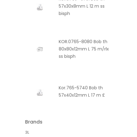
57x30x8mm L 12 m ss
bisph
KOR.0765-8080 Bob th
80x80x12mm L 75 m/rlx
ss bisph
Kor.765-5740 Bob th
57x40x12mm L 17 m £
Brands
3L