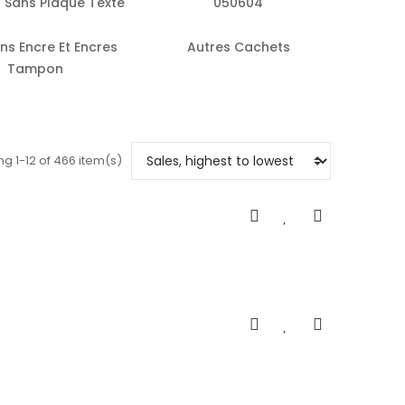
 Sans Plaque Texte
050604
s Encre Et Encres
Autres Cachets
Tampon
g 1-12 of 466 item(s)