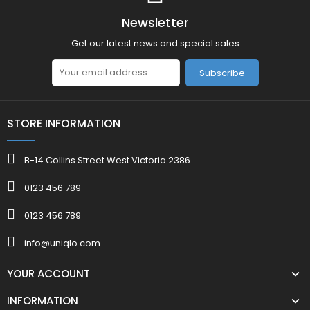
Newsletter
Get our latest news and special sales
Subscribe
STORE INFORMATION
B-14 Collins Street West Victoria 2386
0123 456 789
0123 456 789
info@uniqlo.com
YOUR ACCOUNT
INFORMATION