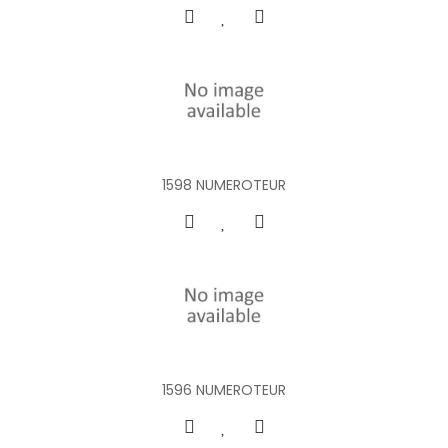
1598 NUMEROTEUR
1596 NUMEROTEUR