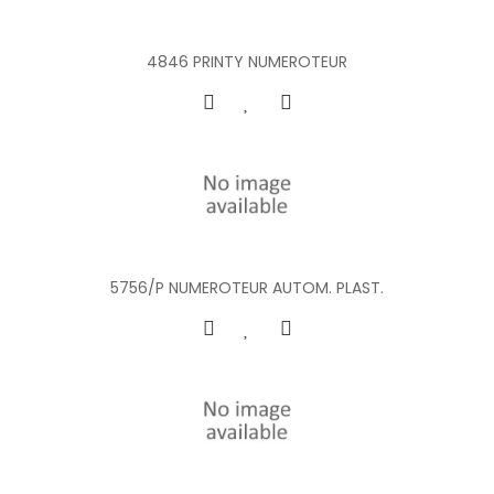
4846 PRINTY NUMEROTEUR
5756/P NUMEROTEUR AUTOM. PLAST.