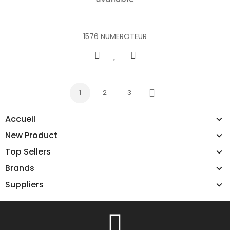
1576 NUMEROTEUR
1
2
3
Next
Accueil
New Product
Top Sellers
Brands
Suppliers