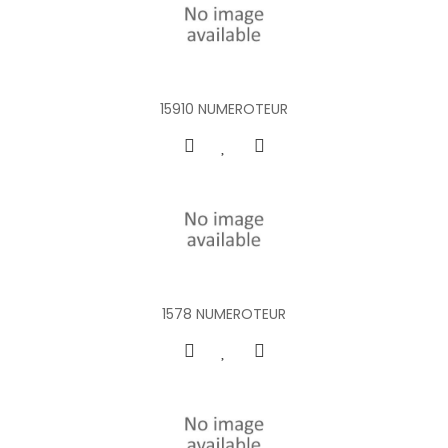
15910 NUMEROTEUR
1578 NUMEROTEUR