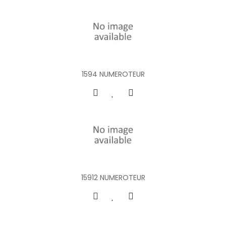
1594 NUMEROTEUR
15912 NUMEROTEUR