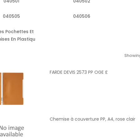
040501
040502
040505
040506
es Pochettes Et
ses En Plastiqu
Showing
FARDE DEVIS 2573 PP OGE £
Chemise à couverture PP, A4, rose clair