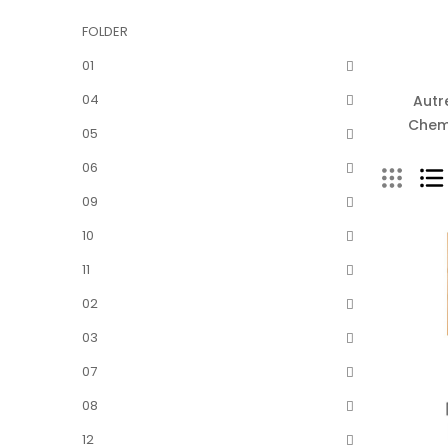
FOLDER
01
04
Autr
Chemi
05
06
09
10
11
02
03
07
08
12