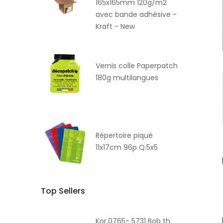
165x165mm 120g/m2
avec bande adhésive -
Kraft - New
Vernis colle Paperpatch
180g multilangues
Répertoire piqué
11x17cm 96p Q.5x5
Top Sellers
Kor.0765- 5731 Bob th