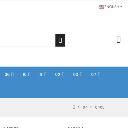
ENGLISH
06
10
11
02
03
07
04
0405