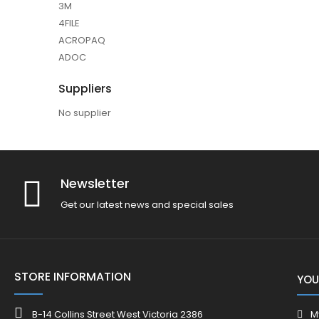
3M
4FILE
ACROPAQ
ADOC
Suppliers
No supplier
Newsletter
Get our latest news and special sales
STORE INFORMATION
YOU
B-14 Collins Street West Victoria 2386
M