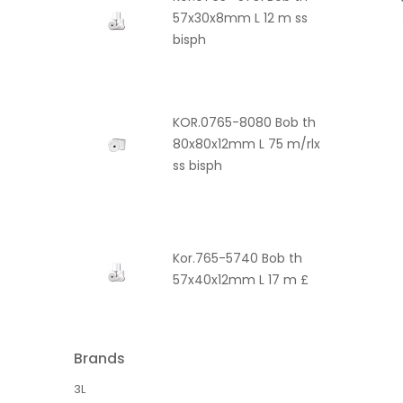
57x30x8mm L 12 m ss
bisph
KOR.0765-8080 Bob th
80x80x12mm L 75 m/rlx
ss bisph
Kor.765-5740 Bob th
57x40x12mm L 17 m £
Brands
3L