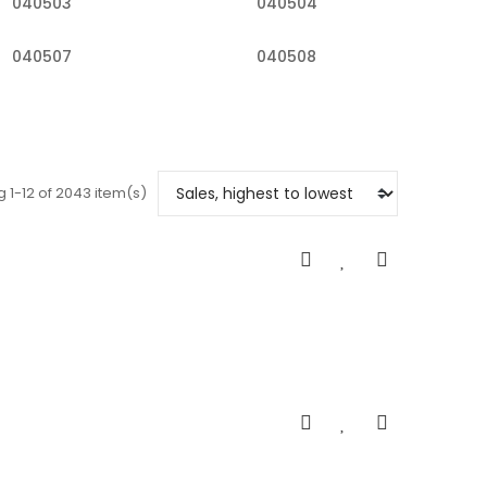
040503
040504
040507
040508
 1-12 of 2043 item(s)