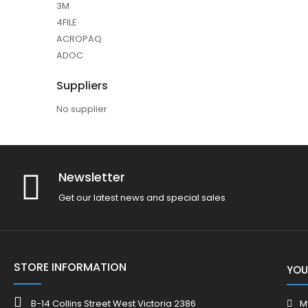
3M
4FILE
ACROPAQ
ADOC
Suppliers
No supplier
Newsletter
Get our latest news and special sales
STORE INFORMATION
YOU
B-14 Collins Street West Victoria 2386
M