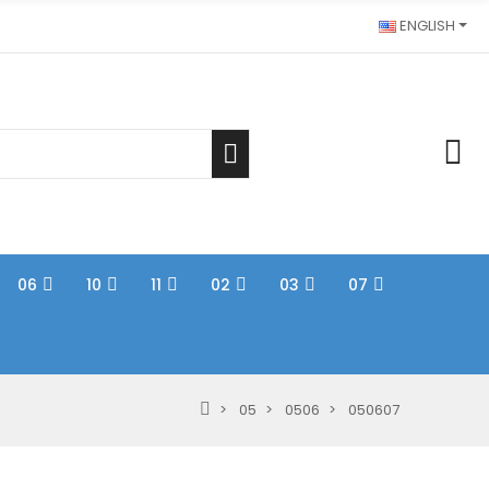
ENGLISH
06
10
11
02
03
07
05
0506
050607