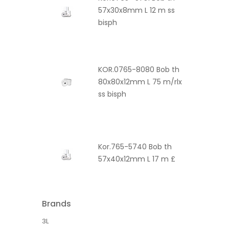
57x30x8mm L 12 m ss
bisph
KOR.0765-8080 Bob th
80x80x12mm L 75 m/rlx
ss bisph
Kor.765-5740 Bob th
57x40x12mm L 17 m £
Brands
3L