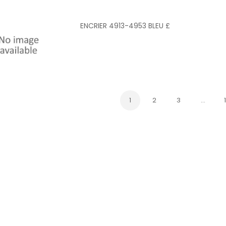
ENCRIER 4913-4953 BLEU £
1
2
3
…