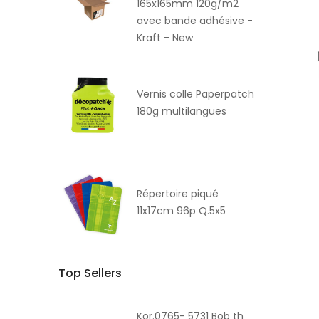
165x165mm 120g/m2
avec bande adhésive -
Kraft - New
Vernis colle Paperpatch
180g multilangues
Répertoire piqué
11x17cm 96p Q.5x5
Top Sellers
Kor.0765- 5731 Bob th