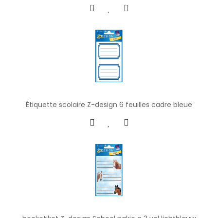
Étiquette scolaire Z-design 6 feuilles cadre bleue