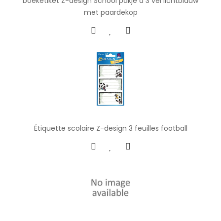
boeketiket Z-design School pakje a 3 vel lichtblauw
met paardekop
Étiquette scolaire Z-design 3 feuilles football