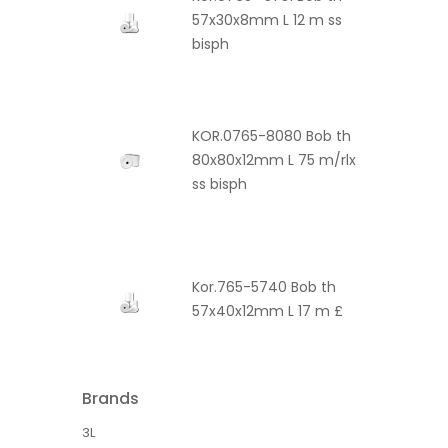
57x30x8mm L 12 m ss
bisph
KOR.0765-8080 Bob th
80x80x12mm L 75 m/rlx
ss bisph
Kor.765-5740 Bob th
57x40x12mm L 17 m £
Brands
3L