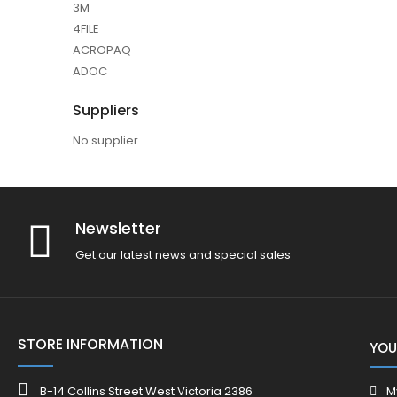
3M
4FILE
ACROPAQ
ADOC
Suppliers
No supplier
Newsletter
Get our latest news and special sales
STORE INFORMATION
YOU
B-14 Collins Street West Victoria 2386
M