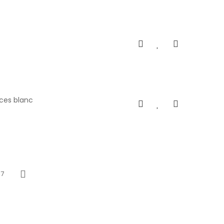
ces blanc
17
Next