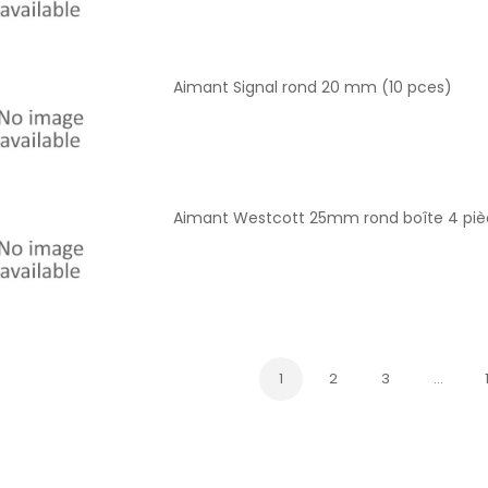
Aimant Signal rond 20 mm (10 pces)
Aimant Westcott 25mm rond boîte 4 piè
1
2
3
…