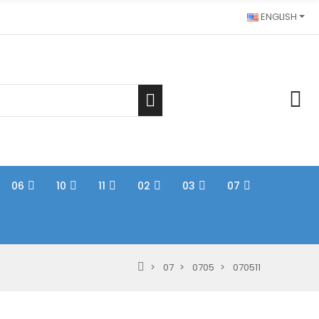
ENGLISH
06
10
11
02
03
07
07
0705
070511