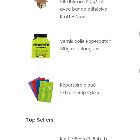
165x165mm 120g/m2
avec bande adhésive -
Kraft - New
Vernis colle Paperpatch
180g multilangues
Répertoire piqué
11x17cm 96p Q.5x5
Top Sellers
Kor.0765- 5731 Bob th