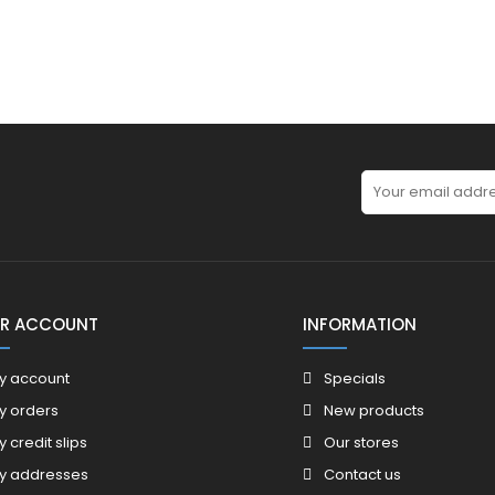
R ACCOUNT
INFORMATION
y account
Specials
y orders
New products
y credit slips
Our stores
y addresses
Contact us