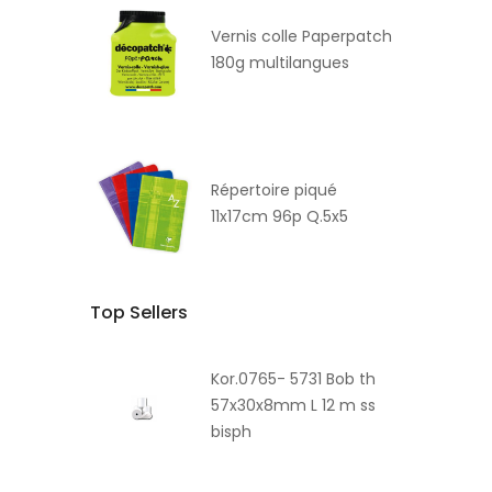
Vernis colle Paperpatch
180g multilangues
Répertoire piqué
11x17cm 96p Q.5x5
Top Sellers
Kor.0765- 5731 Bob th
57x30x8mm L 12 m ss
bisph