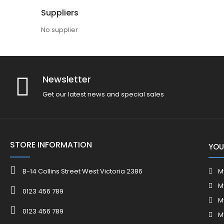
Suppliers
No supplier
Newsletter
Get our latest news and special sales
STORE INFORMATION
YOU
B-14 Collins Street West Victoria 2386
M
M
0123 456 789
M
0123 456 789
M