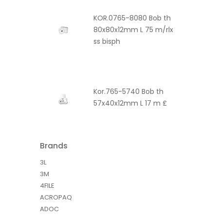
KOR.0765-8080 Bob th
80x80x12mm L 75 m/rlx
ss bisph
Kor.765-5740 Bob th
57x40x12mm L 17 m £
Brands
3L
3M
4FILE
ACROPAQ
ADOC