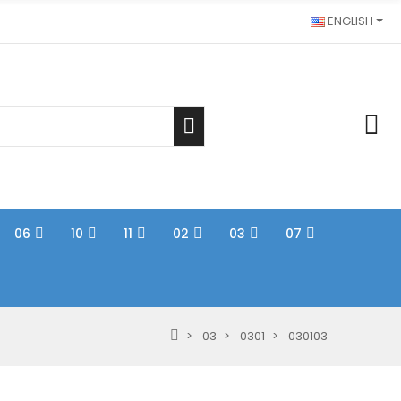
ENGLISH
06
10
11
02
03
07
03
0301
030103