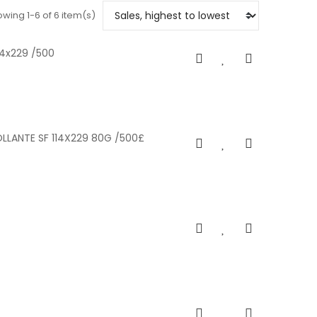
wing 1-6 of 6 item(s)
14x229 /500
LLANTE SF 114X229 80G /500£