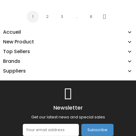
1
2
3
…
8
Next
Accueil
New Product
Top Sellers
Brands
Suppliers
Newsletter
Get our latest news and special sales
Subscribe