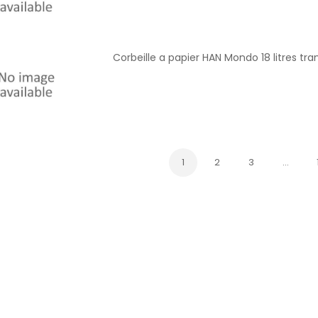
Corbeille a papier HAN Mondo 18 litres tr
1
2
3
…