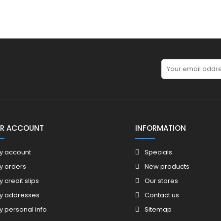
R ACCOUNT
INFORMATION
y account
Specials
y orders
New products
y credit slips
Our stores
y addresses
Contact us
y personal info
Sitemap