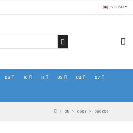
ENGLISH
06
10
11
02
03
07
05
0503
050306