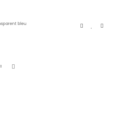
ansparent bleu
11
Next