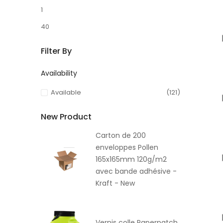
1
40
Filter By
Availability
Available
(121)
New Product
Carton de 200
enveloppes Pollen
165x165mm 120g/m2
avec bande adhésive -
Kraft - New
Vernis colle Paperpatch