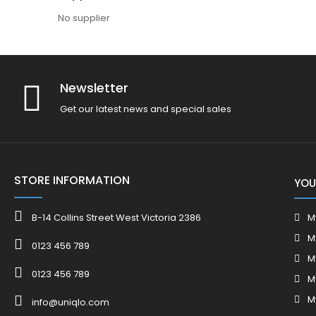
No supplier
Newsletter
Get our latest news and special sales
STORE INFORMATION
YOU
B-14 Collins Street West Victoria 2386
M
M
0123 456 789
M
0123 456 789
M
M
info@uniqlo.com