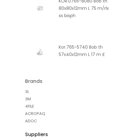
KOR.0765-8080 Bob th
80x80x12mm L 75 m/rlx
ss bisph
Kor.765-5740 Bob th
57x40x12mm L 17 m £
Brands
3L
3M
4FILE
ACROPAQ
ADOC
Suppliers