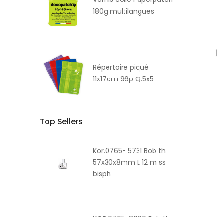
180g multilangues
Répertoire piqué
11x17cm 96p Q.5x5
Top Sellers
Kor.0765- 5731 Bob th
57x30x8mm L 12 m ss
bisph