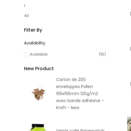
1
40
Filter By
Availability
Available
(15)
New Product
Carton de 200
enveloppes Pollen
165x165mm 120g/m2
avec bande adhésive -
Kraft - New
Vernis colle Paperpatch