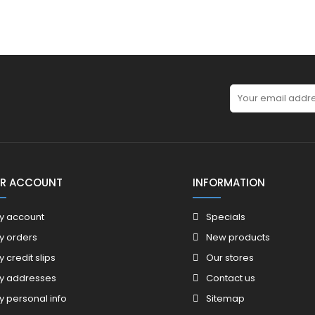
R ACCOUNT
INFORMATION
y account
Specials
y orders
New products
y credit slips
Our stores
y addresses
Contact us
y personal info
Sitemap