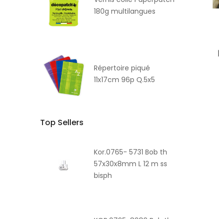
180g multilangues
Répertoire piqué
11x17cm 96p Q.5x5
Top Sellers
Kor.0765- 5731 Bob th
57x30x8mm L 12 m ss
bisph