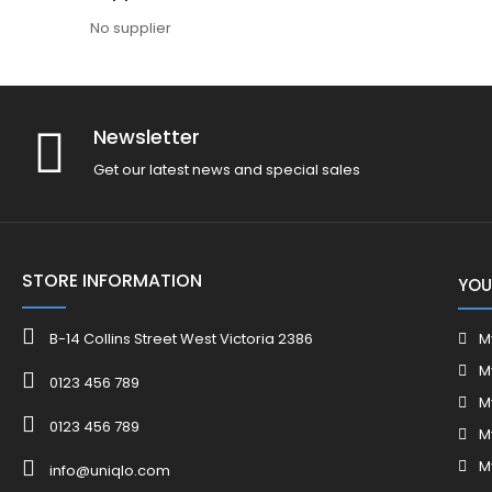
No supplier
Newsletter
Get our latest news and special sales
STORE INFORMATION
YOU
B-14 Collins Street West Victoria 2386
M
M
0123 456 789
M
0123 456 789
M
M
info@uniqlo.com