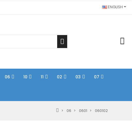
ENGLISH
06
10
11
02
03
07
06
0601
060102