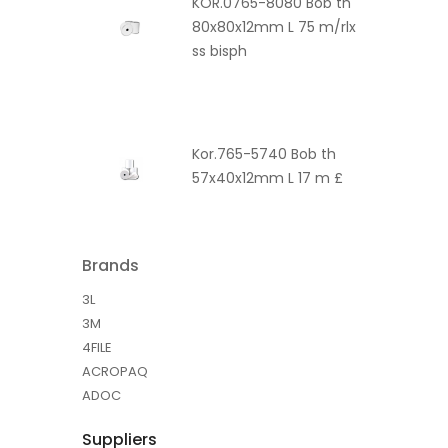
KOR.0765-8080 Bob th
80x80x12mm L 75 m/rlx
ss bisph
Kor.765-5740 Bob th
57x40x12mm L 17 m £
Brands
3L
3M
4FILE
ACROPAQ
ADOC
Suppliers