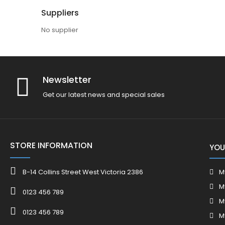
Suppliers
No supplier
Newsletter
Get our latest news and special sales
STORE INFORMATION
YOU
B-14 Collins Street West Victoria 2386
M
M
0123 456 789
M
0123 456 789
M