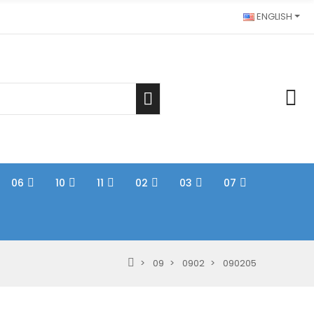
ENGLISH
06
10
11
02
03
07
09
0902
090205