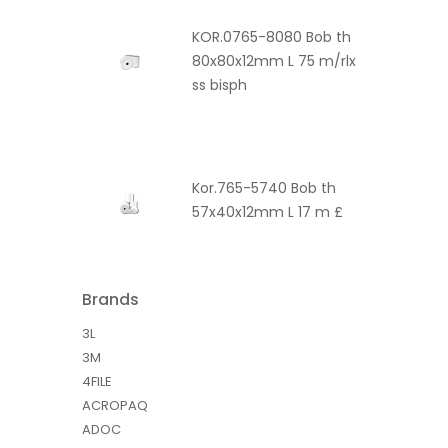
KOR.0765-8080 Bob th
80x80x12mm L 75 m/rlx
ss bisph
Kor.765-5740 Bob th
57x40x12mm L 17 m £
Brands
3L
3M
4FILE
ACROPAQ
ADOC