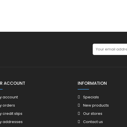
R ACCOUNT
INFORMATION
y account
Specials
y orders
New products
y credit slips
Our stores
y addresses
Contact us