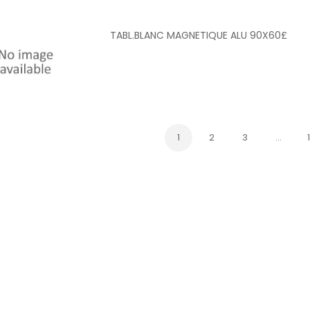
TABL.BLANC MAGNETIQUE ALU 90X60£
1
2
3
…