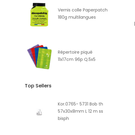
Vernis colle Paperpatch
180g multilangues
Répertoire piqué
11x17cm 96p Q.5x5
Top Sellers
Kor.0765- 5731 Bob th
57x30x8mm L 12 m ss
bisph