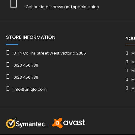
Get our latest news and special sales
STORE INFORMATION
YOU
B-14 Collins Street West Victoria 2386
M
M
0123 456 789
M
0123 456 789
M
M
info@uniqlo.com