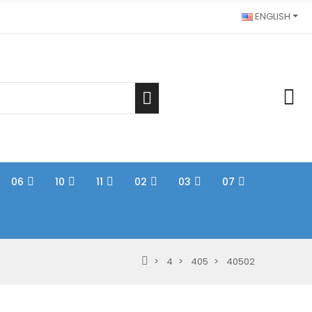
ENGLISH
06
10
11
02
03
07
4
405
40502