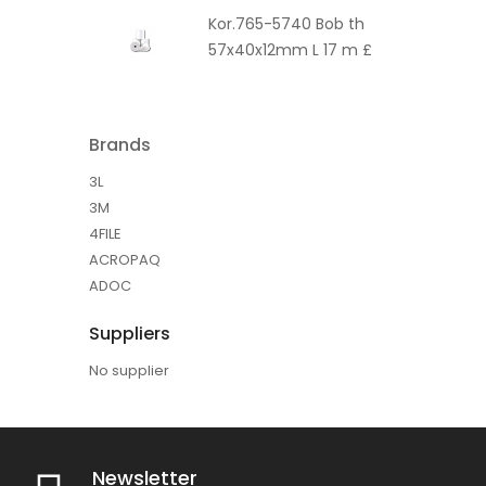
Kor.765-5740 Bob th
57x40x12mm L 17 m £
Brands
3L
3M
4FILE
ACROPAQ
ADOC
Suppliers
No supplier
Newsletter