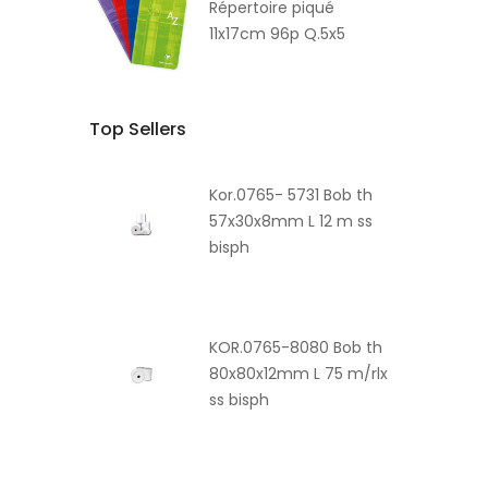
Répertoire piqué
11x17cm 96p Q.5x5
Top Sellers
Kor.0765- 5731 Bob th
57x30x8mm L 12 m ss
bisph
KOR.0765-8080 Bob th
80x80x12mm L 75 m/rlx
ss bisph