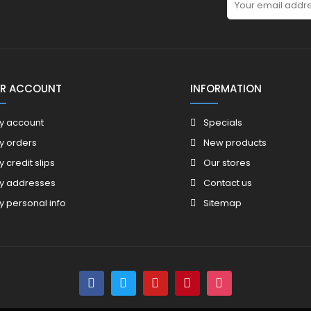
R ACCOUNT
INFORMATION
y account
Specials
y orders
New products
y credit slips
Our stores
y addresses
Contact us
y personal info
Sitemap