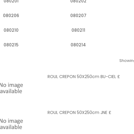
080201
080202
080206
080207
080210
080211
080215
080214
Showing
ROUL CREPON 50X250cm BU-CIEL £
ROUL CREPON 50X250cm JNE £