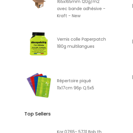
165x165mm 120g/m2
avec bande adhésive -
Kraft - New
Vernis colle Paperpatch
180g multilangues
Répertoire piqué
11x17cm 96p Q.5x5
Top Sellers
Kor.0765- 5731 Bob th