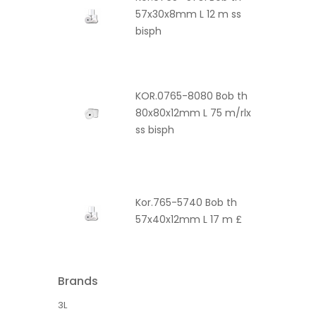
57x30x8mm L 12 m ss
bisph
KOR.0765-8080 Bob th
80x80x12mm L 75 m/rlx
ss bisph
Kor.765-5740 Bob th
57x40x12mm L 17 m £
Brands
3L