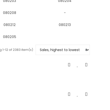
080203
080204
080208
-
080212
080213
080205
 1-12 of 2383 item(s)