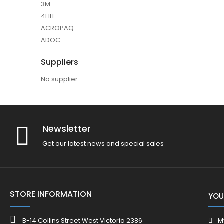
3M
4FILE
ACROPAQ
ADOC
Suppliers
No supplier
Newsletter
Get our latest news and special sales
STORE INFORMATION
YOU
B-14 Collins Street West Victoria 2386
M