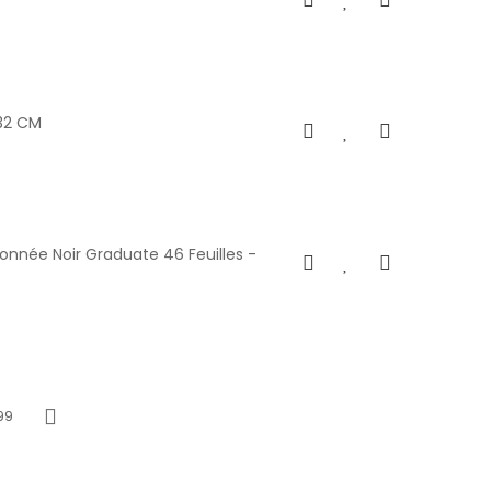
32 CM
nnée Noir Graduate 46 Feuilles -
99
Next