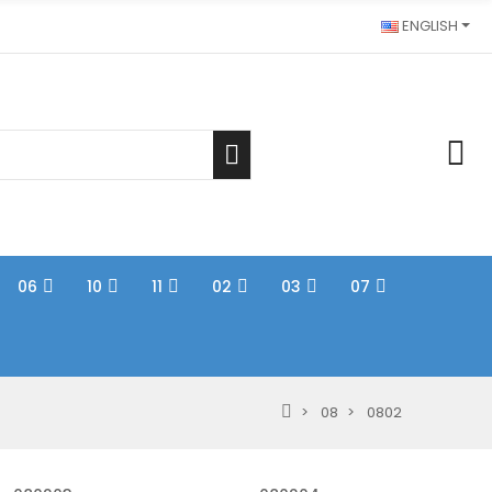
ENGLISH
06
10
11
02
03
07
08
0802