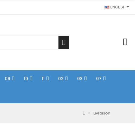
ENGLISH
06
10
11
02
03
07
Livraison