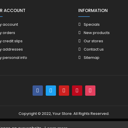
R ACCOUNT
INFORMATION
y account
Specials
y orders
New products
y credit slips
Our stores
y addresses
Contact us
y personal info
Sitemap
Copyright © 2022, Your Store. All Rights Reserved.