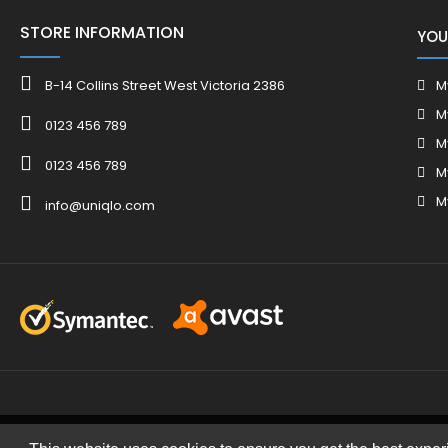
STORE INFORMATION
YOU
B-14 Collins Street West Victoria 2386
M
M
0123 456 789
M
0123 456 789
M
M
info@uniqlo.com