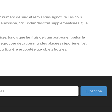
 numéro de suivi et remis sans signature. Les colis
ivraison, car il induit des frais supplémentaires. Quel
ixes, tandis que les frais de transport varient selon le
ns regrouper deux commandes placées séparément et
articulière est portée aux objets fragiles.
Subscribe