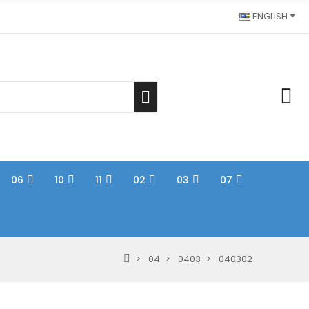
ENGLISH
06
10
11
02
03
07
04
0403
040302