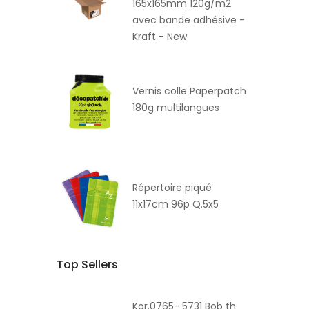
165x165mm 120g/m2
avec bande adhésive -
Kraft - New
Vernis colle Paperpatch
180g multilangues
Répertoire piqué
11x17cm 96p Q.5x5
Top Sellers
Kor.0765- 5731 Bob th