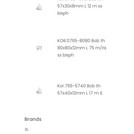
57x30x8mm L 12 m ss
bisph
KOR.0765-8080 Bob th
80x80x12mm L 75 m/rlx
ss bisph
Kor.765-5740 Bob th
57x40x12mm L 17 m £
Brands
3L