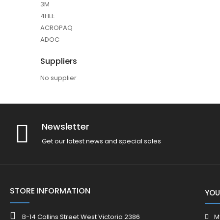
3M
4FILE
ACROPAQ
ADOC
Suppliers
No supplier
Newsletter
Get our latest news and special sales
STORE INFORMATION
YOU
B-14 Collins Street West Victoria 2386
M