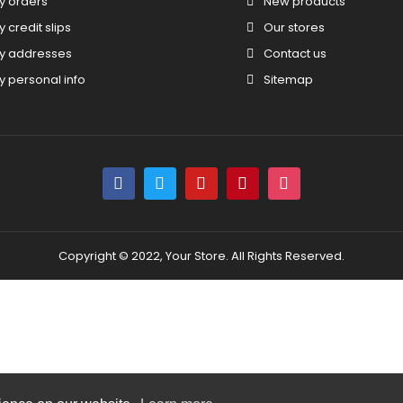
y orders
New products
y credit slips
Our stores
y addresses
Contact us
y personal info
Sitemap
Copyright © 2022, Your Store. All Rights Reserved.