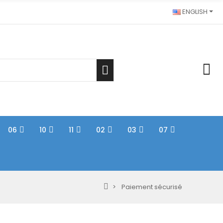
ENGLISH
06
10
11
02
03
07
Paiement sécurisé