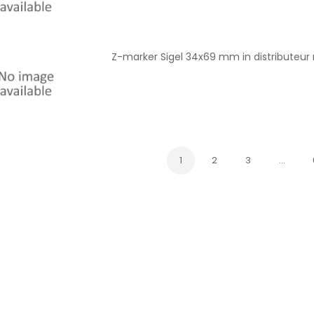
Z-marker Sigel 34x69 mm in distributeur m
1
2
3
…