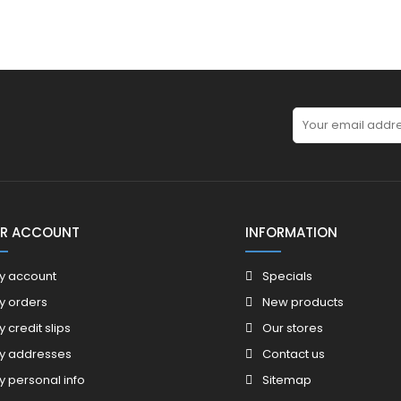
R ACCOUNT
INFORMATION
y account
Specials
y orders
New products
y credit slips
Our stores
y addresses
Contact us
y personal info
Sitemap