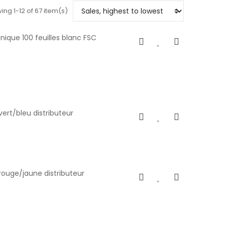
ing 1-12 of 67 item(s)
ique 100 feuilles blanc FSC
ert/bleu distributeur
rouge/jaune distributeur