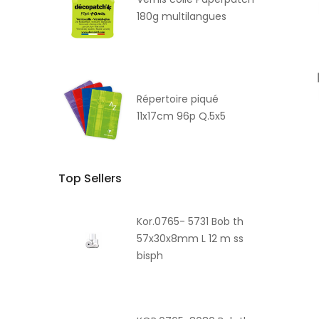
180g multilangues
Répertoire piqué
11x17cm 96p Q.5x5
Top Sellers
Kor.0765- 5731 Bob th
57x30x8mm L 12 m ss
bisph