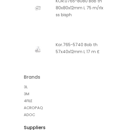
KOR.0765-8080 Bob th
80x80x12mm L 75 m/rlx
ss bisph
Kor.765-5740 Bob th
57x40x12mm L 17 m £
Brands
3L
3M
4FILE
ACROPAQ
ADOC
Suppliers