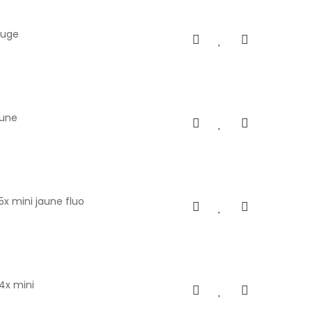
ouge
aune
5x mini jaune fluo
4x mini