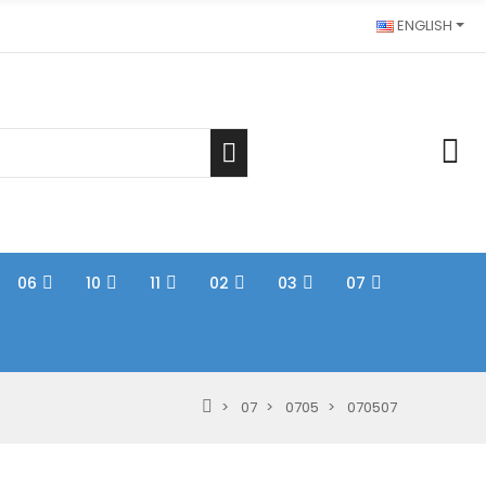
ENGLISH
06
10
11
02
03
07
07
0705
070507