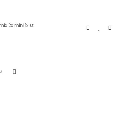
ix 2x mini 1x st
6
Next