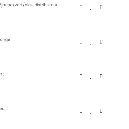
/jaune/vert/bleu distributeur
orange
ert
leu