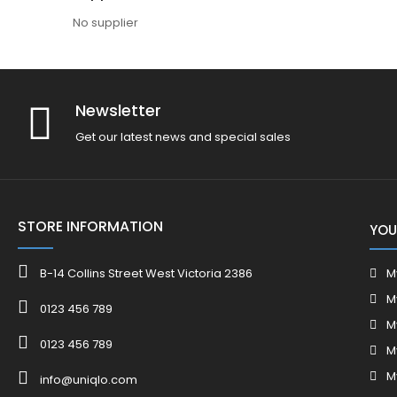
No supplier
Newsletter
Get our latest news and special sales
STORE INFORMATION
YOU
B-14 Collins Street West Victoria 2386
M
M
0123 456 789
M
0123 456 789
M
M
info@uniqlo.com