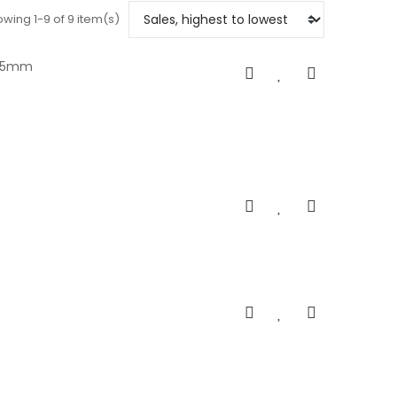
wing 1-9 of 9 item(s)
x35mm