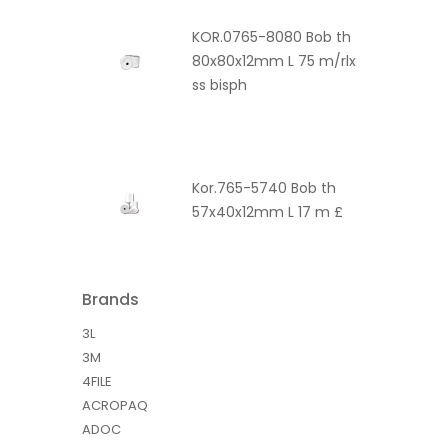
KOR.0765-8080 Bob th
80x80x12mm L 75 m/rlx
ss bisph
Kor.765-5740 Bob th
57x40x12mm L 17 m £
Brands
3L
3M
4FILE
ACROPAQ
ADOC