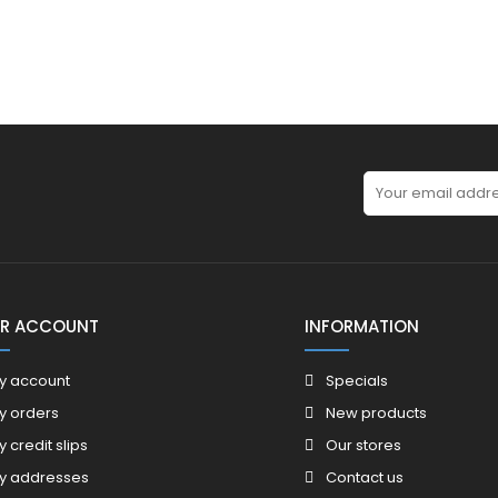
R ACCOUNT
INFORMATION
y account
Specials
y orders
New products
y credit slips
Our stores
y addresses
Contact us