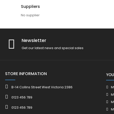
Suppliers
No supplier
Newsletter
Get our latest news and special sales
STORE INFORMATION
YOU
B-14 Collins Street West Victoria 2386
M
M
0123 456 789
M
0123 456 789
M