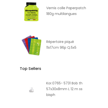
Vernis colle Paperpatch
180g multilangues
Répertoire piqué
11x17cm 96p Q.5x5
Top Sellers
Kor.0765- 5731 Bob th
57x30x8mm L 12 m ss
bisph