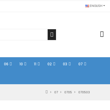
ENGLISH
06
10
11
02
03
07
07
0705
070503