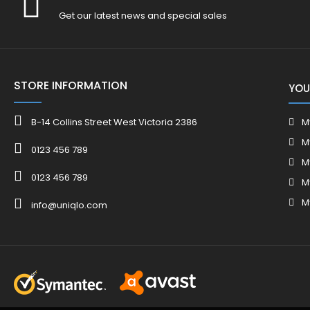
Get our latest news and special sales
STORE INFORMATION
YOU
B-14 Collins Street West Victoria 2386
M
M
0123 456 789
M
0123 456 789
M
M
info@uniqlo.com