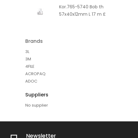
Kor.765-5740 Bob th
57x40x12mm L 17 m £
Brands
3L
3M
4FILE
ACROPAQ
ADOC
Suppliers
No supplier
Newsletter