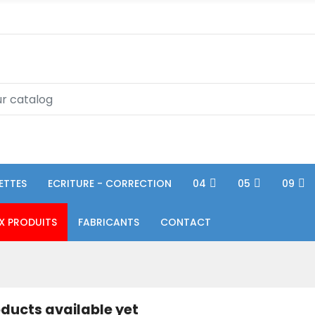
ETTES
ECRITURE - CORRECTION
04
05
09
X PRODUITS
FABRICANTS
CONTACT
ducts available yet