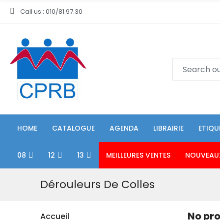
Call us : 010/81.97.30
HOME
CATALOGUE
AGENDA
LIBRAIRIE
ETIQU
08
12
13
MEILLEURES VENTES
NOUVEAU
Dérouleurs De Colles
No pro
Accueil