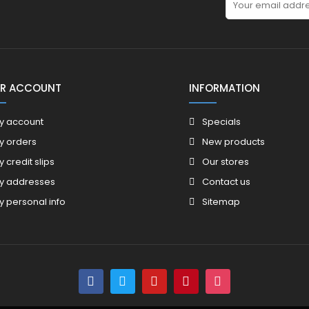
R ACCOUNT
INFORMATION
y account
Specials
y orders
New products
y credit slips
Our stores
y addresses
Contact us
y personal info
Sitemap