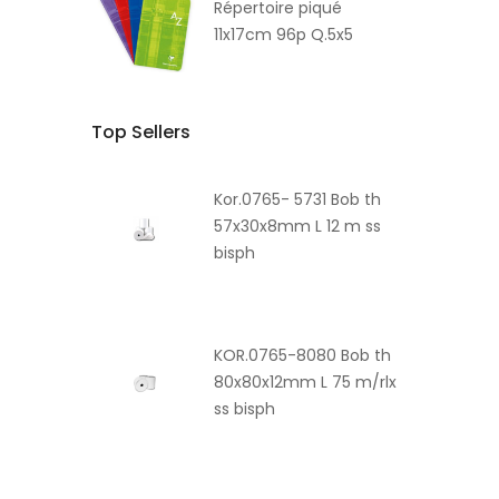
Répertoire piqué
11x17cm 96p Q.5x5
Top Sellers
Kor.0765- 5731 Bob th
57x30x8mm L 12 m ss
bisph
KOR.0765-8080 Bob th
80x80x12mm L 75 m/rlx
ss bisph