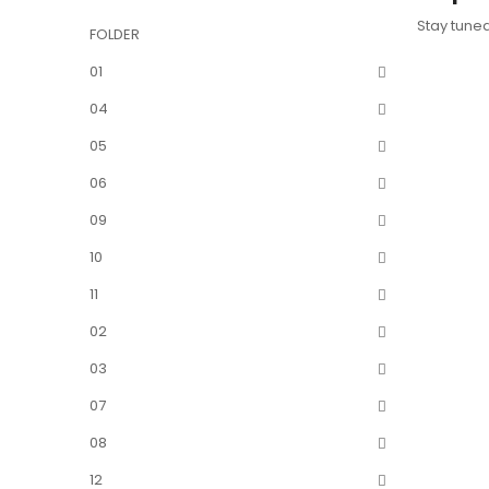
Stay tune
FOLDER
01
04
05
06
09
10
11
02
03
07
08
12