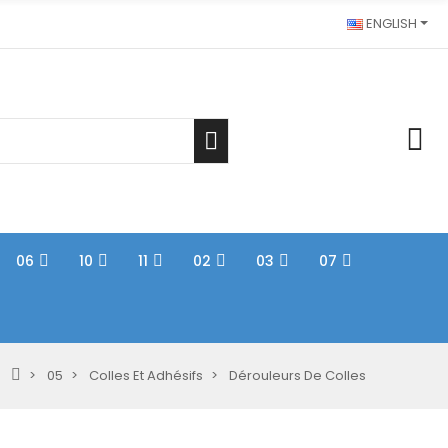
ENGLISH
06
10
11
02
03
07
05
Colles Et Adhésifs
Dérouleurs De Colles