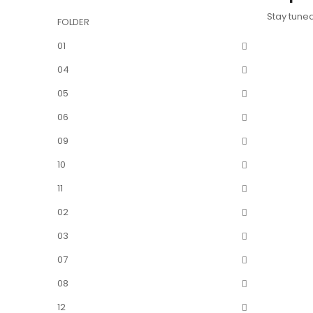
Stay tune
FOLDER
01
04
05
06
09
10
11
02
03
07
08
12