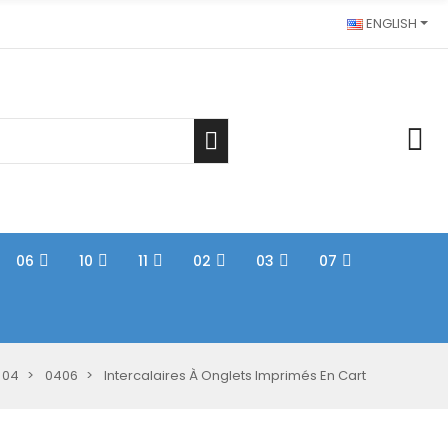
ENGLISH
06
10
11
02
03
07
04
0406
Intercalaires À Onglets Imprimés En Cart