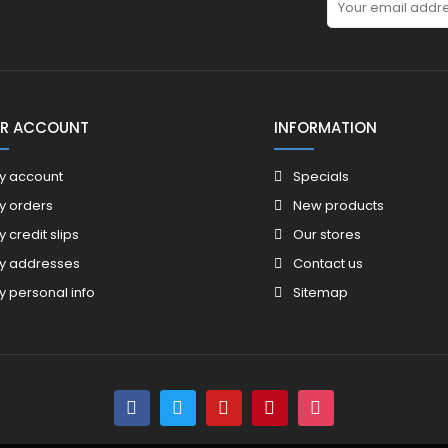
R ACCOUNT
INFORMATION
y account
Specials
y orders
New products
y credit slips
Our stores
y addresses
Contact us
y personal info
Sitemap