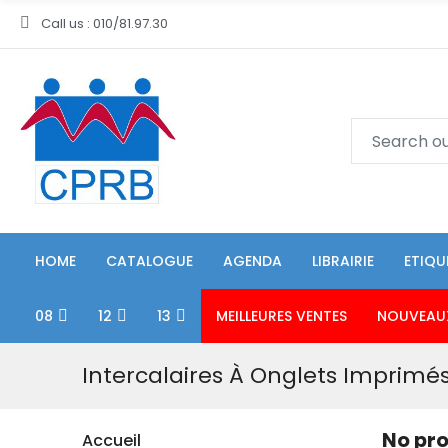
Call us : 010/81.97.30
HOME
CATALOGUE
AGENDA
LIBRAIRIE
ETIQU
08
12
13
MEILLEURES VENTES
NOUVEAU
Intercalaires À Onglets Imprimé
No pro
Accueil