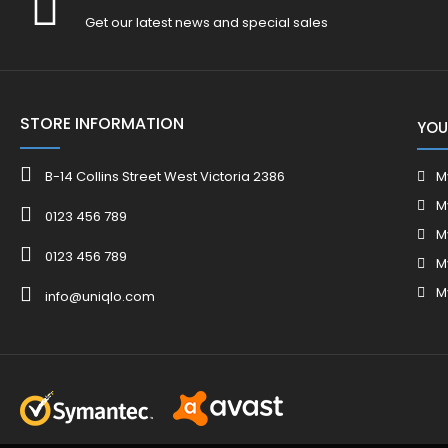
Get our latest news and special sales
STORE INFORMATION
YOU
B-14 Collins Street West Victoria 2386
M
M
0123 456 789
M
0123 456 789
M
M
info@uniqlo.com