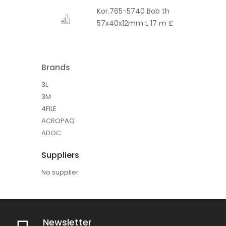
Kor.765-5740 Bob th
57x40x12mm L 17 m £
Brands
3L
3M
4FILE
ACROPAQ
ADOC
Suppliers
No supplier
Newsletter