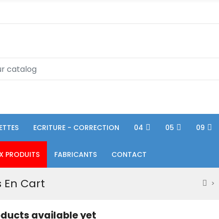
ETTES
ECRITURE - CORRECTION
04
05
09
X PRODUITS
FABRICANTS
CONTACT
s En Cart
ducts available yet