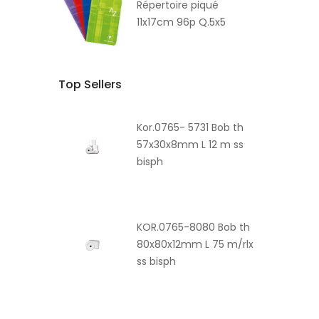
Répertoire piqué
11x17cm 96p Q.5x5
Top Sellers
Kor.0765- 5731 Bob th
57x30x8mm L 12 m ss
bisph
KOR.0765-8080 Bob th
80x80x12mm L 75 m/rlx
ss bisph