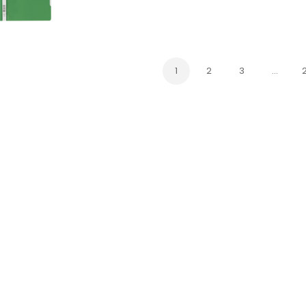
1
2
3
…