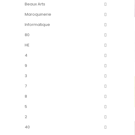
Beaux Arts
Maroquinerie
Informatique
80
HE
4
9
3
7
8
5
2
40