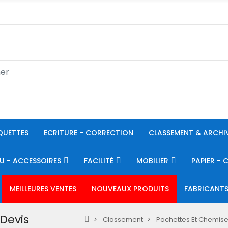
QUETTES
ECRITURE - CORRECTION
CLASSEMENT & ARCHI
U - ACCESSOIRES
FACILITÉ
MOBILIER
PAPIER - 
MEILLEURES VENTES
NOUVEAUX PRODUITS
FABRICANT
 Devis
Classement
Pochettes Et Chemise