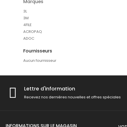
Marques
3L
3M
4FILE
ACROPAQ
ADOC
Fournisseurs
Aucun fournisseur
Lettre d'information
Recevez nos dernières nouvelles et offres spéciales
INFORMATIONS SUR LE MAGASIN
VOT