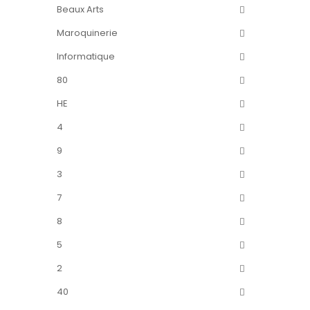
Beaux Arts
Maroquinerie
Informatique
80
HE
4
9
3
7
8
5
2
40