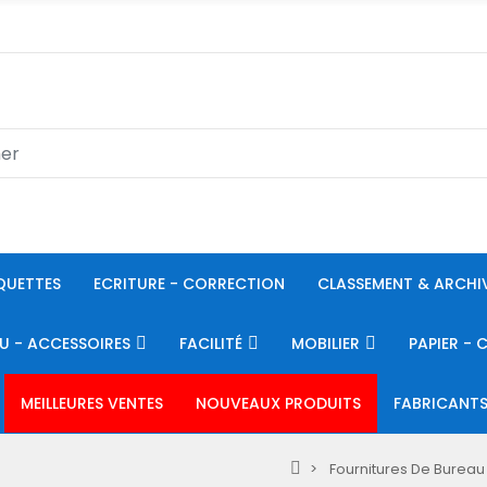
QUETTES
ECRITURE - CORRECTION
CLASSEMENT & ARCHI
U - ACCESSOIRES
FACILITÉ
MOBILIER
PAPIER - 
MEILLEURES VENTES
NOUVEAUX PRODUITS
FABRICANT
Fournitures De Bureau