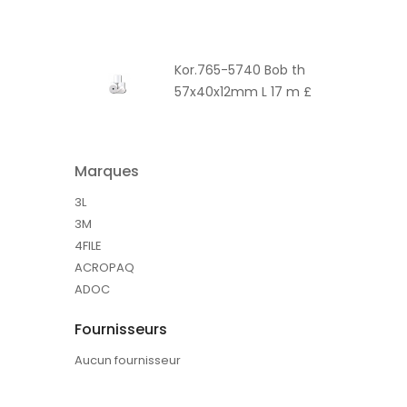
Kor.765-5740 Bob th
57x40x12mm L 17 m £
Marques
3L
3M
4FILE
ACROPAQ
ADOC
Fournisseurs
Aucun fournisseur