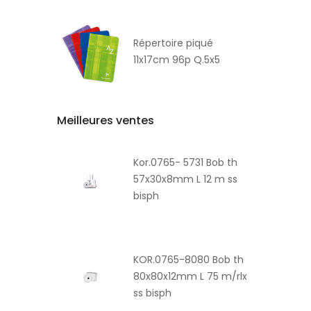
Répertoire piqué
11x17cm 96p Q.5x5
Meilleures ventes
Kor.0765- 5731 Bob th
57x30x8mm L 12 m ss
bisph
KOR.0765-8080 Bob th
80x80x12mm L 75 m/rlx
ss bisph