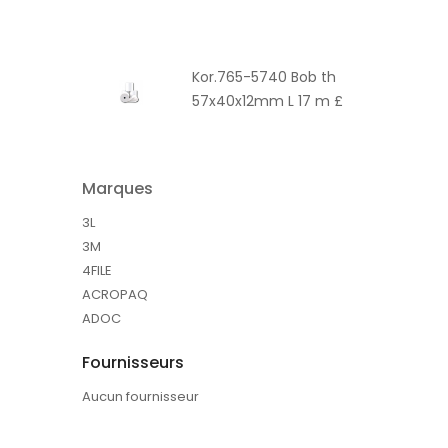
Kor.765-5740 Bob th
57x40x12mm L 17 m £
Marques
3L
3M
4FILE
ACROPAQ
ADOC
Fournisseurs
Aucun fournisseur