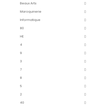
Beaux Arts
Maroquinerie
Informatique
80
HE
4
9
3
7
8
5
2
40