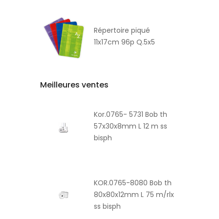
Répertoire piqué
11x17cm 96p Q.5x5
Meilleures ventes
Kor.0765- 5731 Bob th
57x30x8mm L 12 m ss
bisph
KOR.0765-8080 Bob th
80x80x12mm L 75 m/rlx
ss bisph