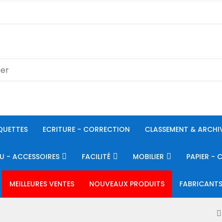
QUETTES
ECRITURE - CORRECTION
CLASSEMENT & ARCHI
U - ACCESSOIRES
FACILITÉ
MOBILIER
PAPIER - 
MEILLEURES VENTES
NOUVEAUX PRODUITS
FABRICANT