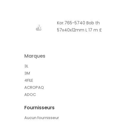
Kor.765-5740 Bob th
57x40x12mm L 17 m £
Marques
3L
3M
4FILE
ACROPAQ
ADOC
Fournisseurs
Aucun fournisseur