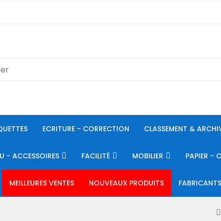
QUETTES
ECRITURE - CORRECTION
CLASSEMENT & ARCHI
U - ACCESSOIRES
FACILITÉ
MOBILIER
PAPIER - 
MEILLEURES VENTES
NOUVEAUX PRODUITS
FABRICANT