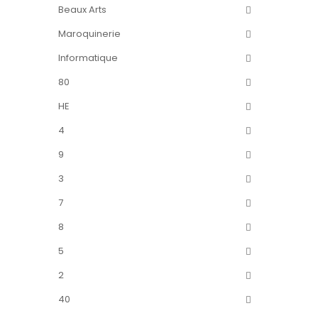
Beaux Arts
Maroquinerie
Informatique
80
HE
4
9
3
7
8
5
2
40