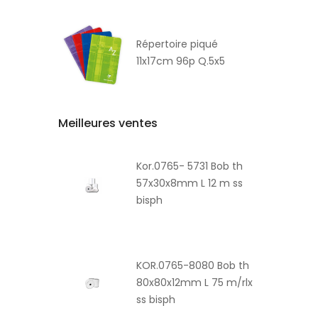
Répertoire piqué
11x17cm 96p Q.5x5
Meilleures ventes
Kor.0765- 5731 Bob th
57x30x8mm L 12 m ss
bisph
KOR.0765-8080 Bob th
80x80x12mm L 75 m/rlx
ss bisph