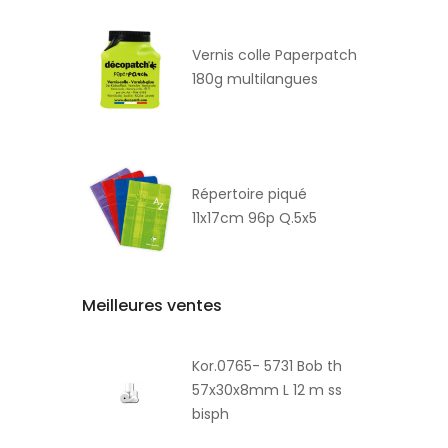
Vernis colle Paperpatch
180g multilangues
Répertoire piqué
11x17cm 96p Q.5x5
Meilleures ventes
Kor.0765- 5731 Bob th
57x30x8mm L 12 m ss
bisph