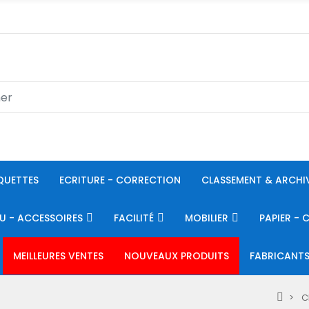
QUETTES
ECRITURE - CORRECTION
CLASSEMENT & ARCHI
U - ACCESSOIRES
FACILITÉ
MOBILIER
PAPIER - 
MEILLEURES VENTES
NOUVEAUX PRODUITS
FABRICANT
C