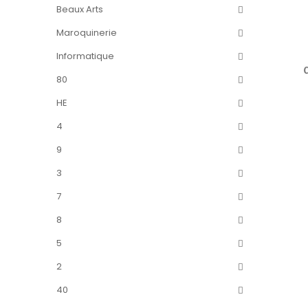
Beaux Arts
Maroquinerie
Informatique
80
HE
4
9
3
7
8
5
2
40