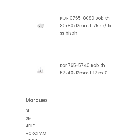
KOR.0765-8080 Bob th
80x80x12mm L 75 m/rlx
ss bisph
Kor.765-5740 Bob th
57x40x12mm L 17 m £
Marques
3L
3M
4FILE
ACROPAQ