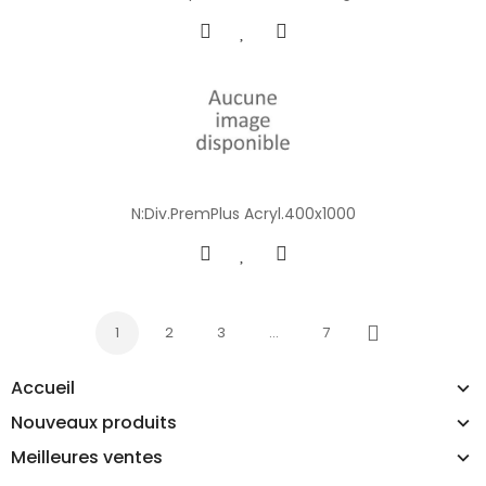
N:Div.PremPlus Acryl.400x1000
1
2
3
…
7
Suivant
Accueil
Nouveaux produits
Meilleures ventes