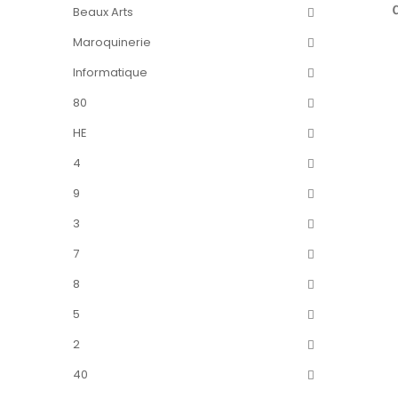
Beaux Arts
Maroquinerie
Informatique
80
HE
4
9
3
7
8
5
2
40