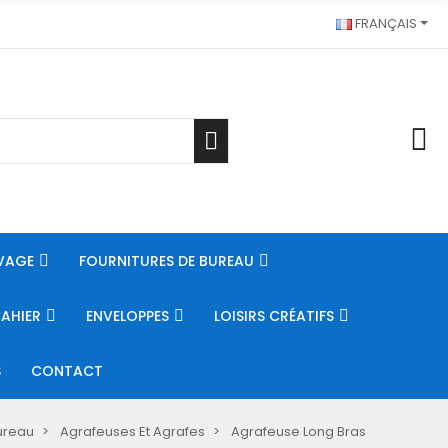
FRANÇAIS
VAGE
FOURNITURES DE BUREAU
CAHIER
ENVELOPPES
LOISIRS CRÉATIFS
S
CONTACT
ureau
Agrafeuses Et Agrafes
Agrafeuse Long Bras