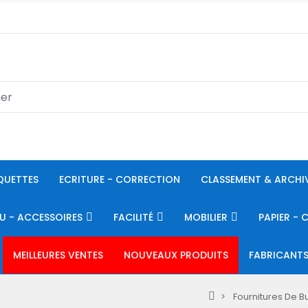
QUETTES
ECRITURE - CORRECTION
CLASSEMENT & ARCHI
U - ACCESSOIRES
FACILITÉ
MOBILIER
PAPIER - 
MEILLEURES VENTES
NOUVEAUX PRODUITS
FABRICANT
Fournitures De B