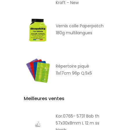
Kraft - New
Vernis colle Paperpatch
180g multilangues
Répertoire piqué
11x17cm 96p Q.5x5
Meilleures ventes
Kor.0765- 5731 Bob th
57x30x8mm L 12 m ss