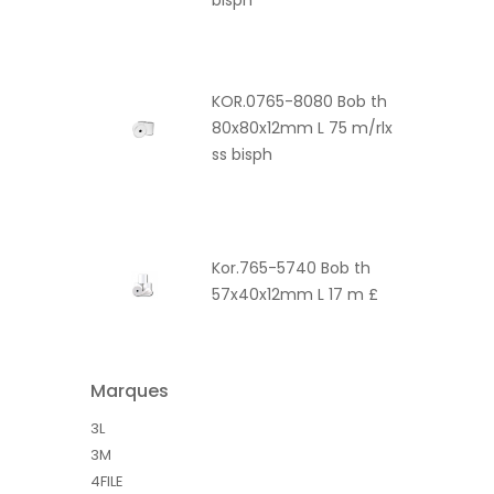
bisph
KOR.0765-8080 Bob th
80x80x12mm L 75 m/rlx
ss bisph
Kor.765-5740 Bob th
57x40x12mm L 17 m £
Marques
3L
3M
4FILE