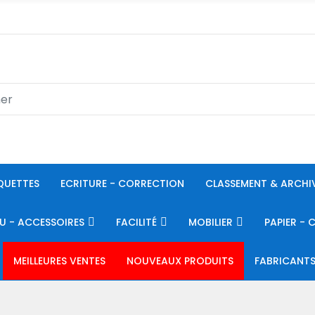
QUETTES
ECRITURE - CORRECTION
CLASSEMENT & ARCHI
U - ACCESSOIRES
FACILITÉ
MOBILIER
PAPIER - 
MEILLEURES VENTES
NOUVEAUX PRODUITS
FABRICANT