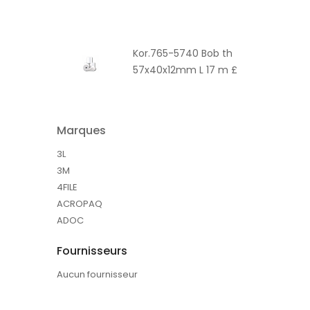
Kor.765-5740 Bob th
57x40x12mm L 17 m £
Marques
3L
3M
4FILE
ACROPAQ
ADOC
Fournisseurs
Aucun fournisseur