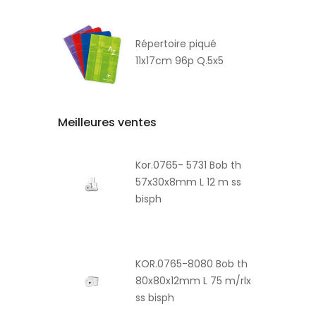
Répertoire piqué
11x17cm 96p Q.5x5
Meilleures ventes
Kor.0765- 5731 Bob th
57x30x8mm L 12 m ss
bisph
KOR.0765-8080 Bob th
80x80x12mm L 75 m/rlx
ss bisph