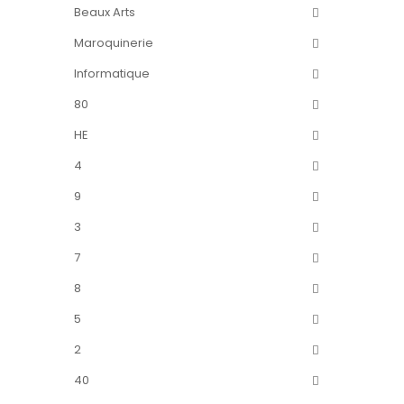
Beaux Arts
Maroquinerie
Informatique
80
HE
4
9
3
7
8
5
2
40