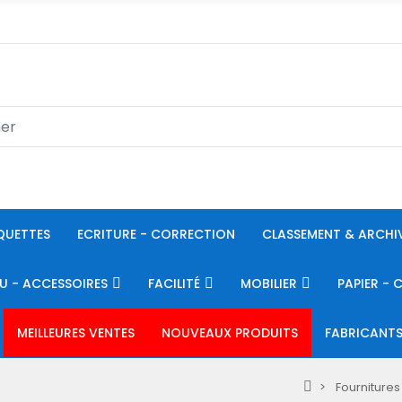
QUETTES
ECRITURE - CORRECTION
CLASSEMENT & ARCHI
U - ACCESSOIRES
FACILITÉ
MOBILIER
PAPIER - 
MEILLEURES VENTES
NOUVEAUX PRODUITS
FABRICANT
Fourniture