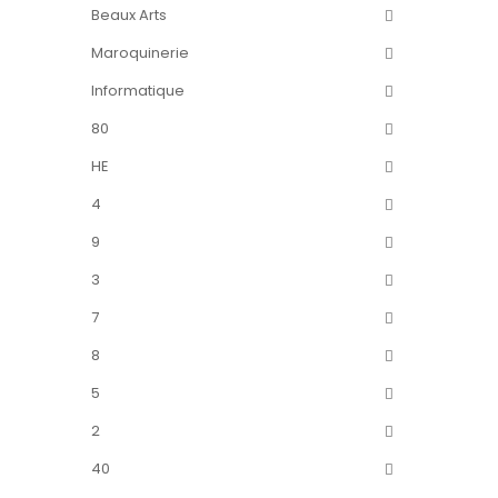
Beaux Arts
Maroquinerie
Informatique
80
HE
4
9
3
7
8
5
2
40