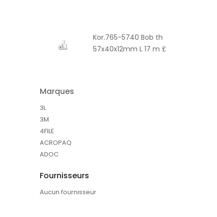
Kor.765-5740 Bob th
57x40x12mm L 17 m £
Marques
3L
3M
4FILE
ACROPAQ
ADOC
Fournisseurs
Aucun fournisseur