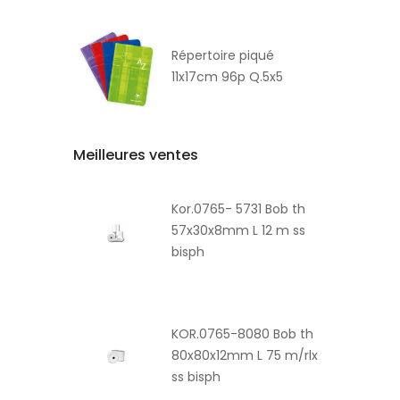
Répertoire piqué
11x17cm 96p Q.5x5
Meilleures ventes
Kor.0765- 5731 Bob th
57x30x8mm L 12 m ss
bisph
KOR.0765-8080 Bob th
80x80x12mm L 75 m/rlx
ss bisph