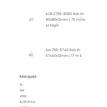
KOR.0765-8080 Bob th
80x80x12mm L 75 m/rlx
ss bisph
Kor.765-5740 Bob th
57x40x12mm L 17 m £
Marques
3L
3M
4FILE
ACROPAQ