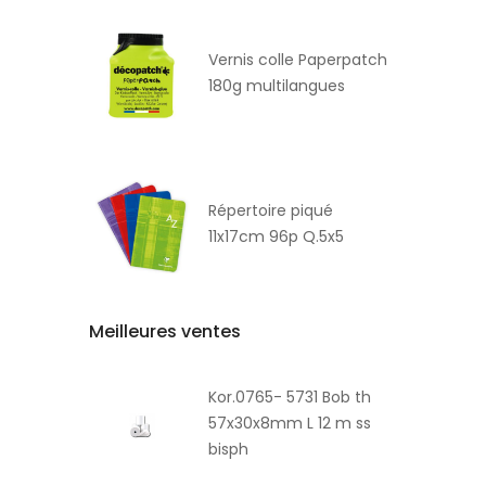
Vernis colle Paperpatch
180g multilangues
Répertoire piqué
11x17cm 96p Q.5x5
Meilleures ventes
Kor.0765- 5731 Bob th
57x30x8mm L 12 m ss
bisph