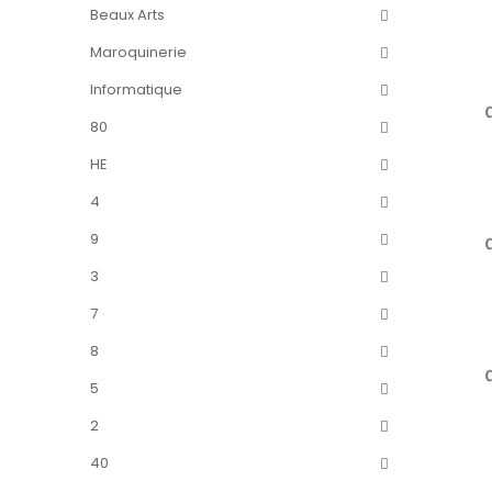
Beaux Arts
Maroquinerie
Informatique
80
HE
4
9
3
7
8
5
2
40