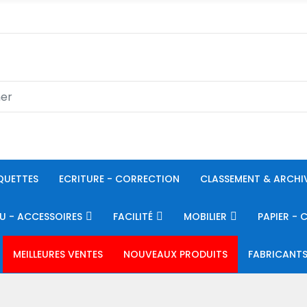
QUETTES
ECRITURE - CORRECTION
CLASSEMENT & ARCHI
U - ACCESSOIRES
FACILITÉ
MOBILIER
PAPIER - 
MEILLEURES VENTES
NOUVEAUX PRODUITS
FABRICANT