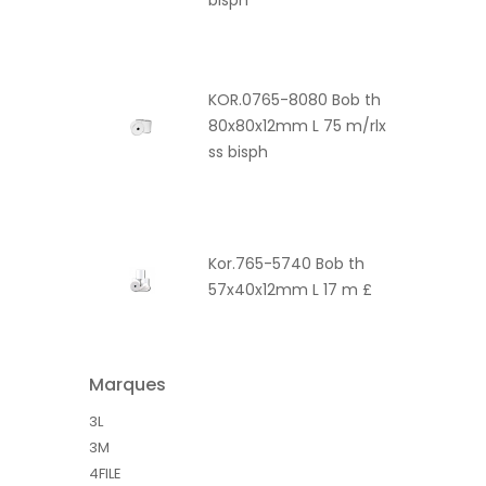
bisph
KOR.0765-8080 Bob th
80x80x12mm L 75 m/rlx
ss bisph
Kor.765-5740 Bob th
57x40x12mm L 17 m £
Marques
3L
3M
4FILE