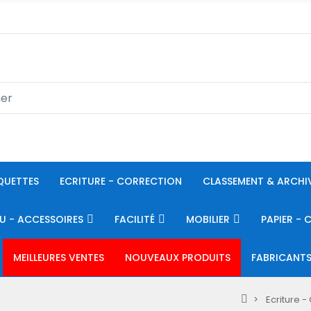
QUETTES
ECRITURE - CORRECTION
CLASSEMENT & ARCHI
U - ACCESSOIRES
FACILITÉ
MOBILIER
PAPIER - 
MEILLEURES VENTES
NOUVEAUX PRODUITS
FABRICANT
Ecriture -