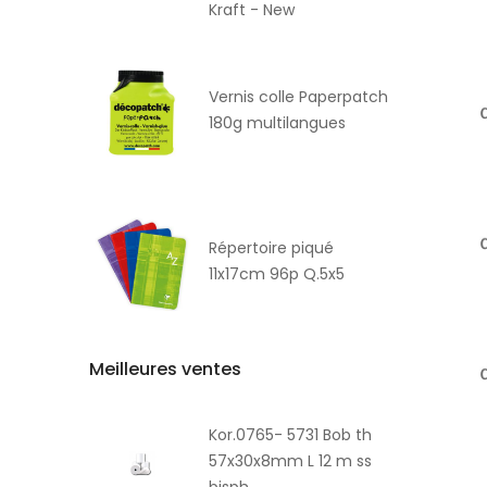
Kraft - New
Vernis colle Paperpatch
180g multilangues
Répertoire piqué
11x17cm 96p Q.5x5
Meilleures ventes
Kor.0765- 5731 Bob th
57x30x8mm L 12 m ss