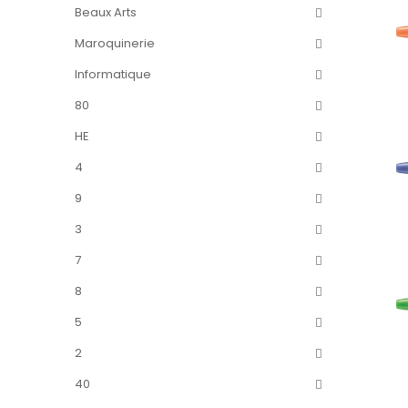
Beaux Arts
Maroquinerie
Informatique
80
HE
4
9
3
7
8
5
2
40