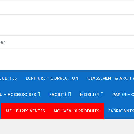
QUETTES
ECRITURE - CORRECTION
CLASSEMENT & ARCHI
U - ACCESSOIRES
FACILITÉ
MOBILIER
PAPIER - 
MEILLEURES VENTES
NOUVEAUX PRODUITS
FABRICANT