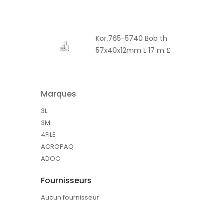
Kor.765-5740 Bob th
57x40x12mm L 17 m £
Marques
3L
3M
4FILE
ACROPAQ
ADOC
Fournisseurs
Aucun fournisseur