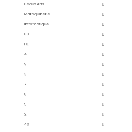
Beaux Arts
Maroquinerie
Informatique
80
HE
4
9
3
7
8
5
2
40