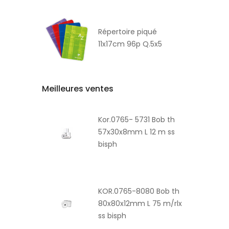
Répertoire piqué
11x17cm 96p Q.5x5
Meilleures ventes
Kor.0765- 5731 Bob th
57x30x8mm L 12 m ss
bisph
KOR.0765-8080 Bob th
80x80x12mm L 75 m/rlx
ss bisph