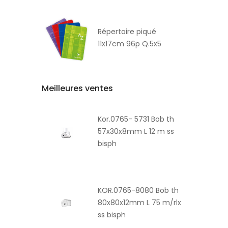
Répertoire piqué
11x17cm 96p Q.5x5
Meilleures ventes
Kor.0765- 5731 Bob th
57x30x8mm L 12 m ss
bisph
KOR.0765-8080 Bob th
80x80x12mm L 75 m/rlx
ss bisph