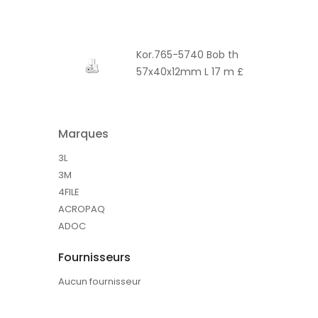
Kor.765-5740 Bob th
57x40x12mm L 17 m £
Marques
3L
3M
4FILE
ACROPAQ
ADOC
Fournisseurs
Aucun fournisseur