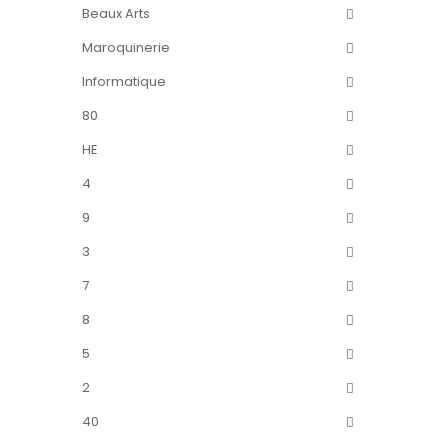
Beaux Arts
Maroquinerie
Informatique
80
HE
4
9
3
7
8
5
2
40