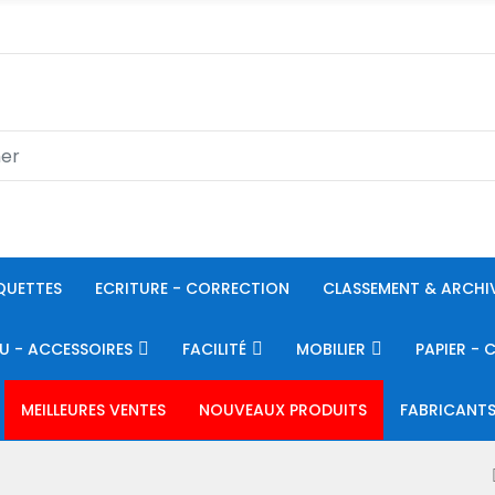
QUETTES
ECRITURE - CORRECTION
CLASSEMENT & ARCHI
U - ACCESSOIRES
FACILITÉ
MOBILIER
PAPIER - 
MEILLEURES VENTES
NOUVEAUX PRODUITS
FABRICANT