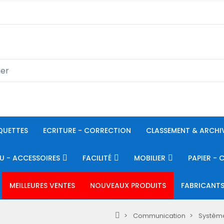
QUETTES
ECRITURE - CORRECTION
CLASSEMENT & ARCHI
U - ACCESSOIRES
FACILITÉ
MOBILIER
PAPIER - 
MEILLEURES VENTES
NOUVEAUX PRODUITS
FABRICANT
Communication
Système