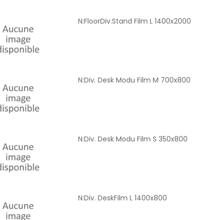
N:FloorDiv.Stand Film L 1400x2000
N:Div. Desk Modu Film M 700x800
N:Div. Desk Modu Film S 350x800
N:Div. DeskFilm L 1400x800