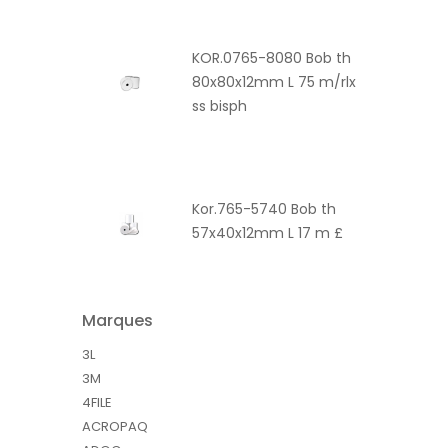
KOR.0765-8080 Bob th
80x80x12mm L 75 m/rlx
ss bisph
Kor.765-5740 Bob th
57x40x12mm L 17 m £
Marques
3L
3M
4FILE
ACROPAQ