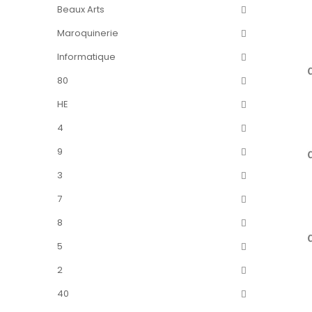
Beaux Arts
Maroquinerie
Informatique
80
HE
4
9
3
7
8
5
2
40