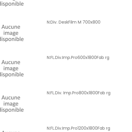
N:Div. DeskFilm M 700x800
N:FL.Div.Imp.Pro600x1800Fab rg
N:FL.Div. Imp.Pro800x1800Fab rg
N:FL.Div.Imp.Pro1200x1800Fab rg