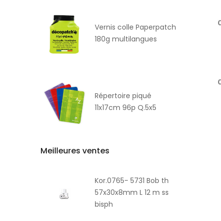
Vernis colle Paperpatch
180g multilangues
Répertoire piqué
11x17cm 96p Q.5x5
Meilleures ventes
Kor.0765- 5731 Bob th
57x30x8mm L 12 m ss
bisph