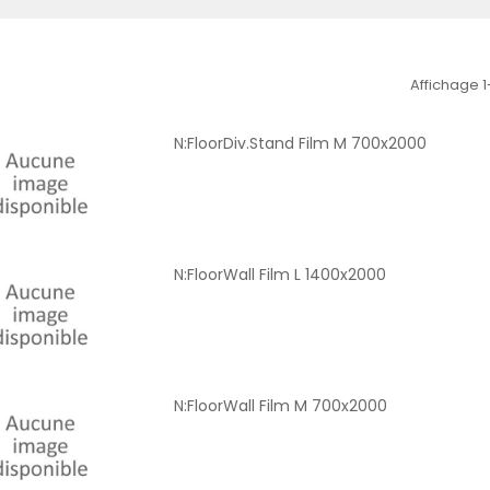
Affichage 1
N:FloorDiv.Stand Film M 700x2000
N:FloorWall Film L 1400x2000
N:FloorWall Film M 700x2000