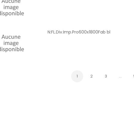
N:FL.Div.Imp.Pro600x1800Fab bl
1
2
3
…