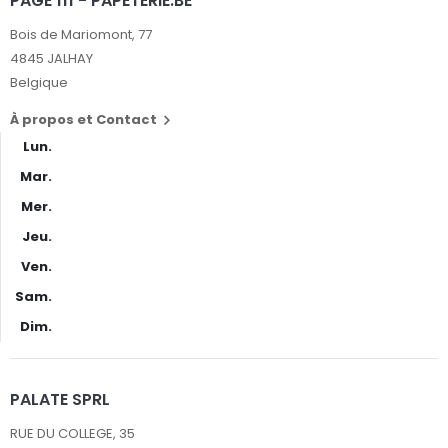
PAGE 111 - PAPETERIE.BE
Bois de Mariomont, 77
4845 JALHAY
Belgique
À propos et Contact

Lun.
Mar.
Mer.
Jeu.
Ven.
Sam.
Dim.
PALATE SPRL
RUE DU COLLEGE, 35