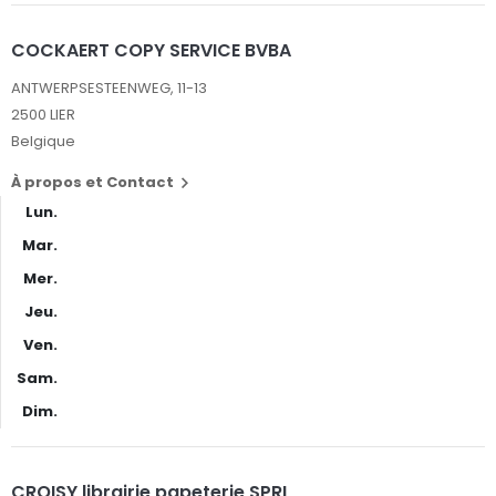
COCKAERT COPY SERVICE BVBA
ANTWERPSESTEENWEG, 11-13
2500 LIER
Belgique
À propos et Contact

Lun.
Mar.
Mer.
Jeu.
Ven.
Sam.
Dim.
CROISY librairie papeterie SPRL